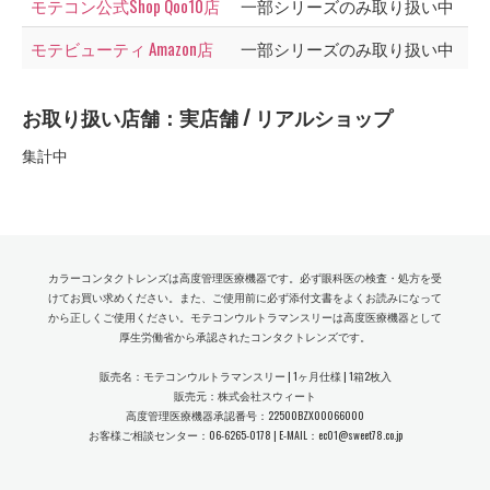
モテコン公式Shop Qoo10店
一部シリーズのみ取り扱い中
モテビューティ Amazon店
一部シリーズのみ取り扱い中
お取り扱い店舗：実店舗 / リアルショップ
集計中
カラーコンタクトレンズは高度管理医療機器です。必ず眼科医の検査・処方を受
けてお買い求めください。また、ご使用前に必ず添付文書をよくお読みになって
から正しくご使用ください。モテコンウルトラマンスリーは高度医療機器として
厚生労働省から承認されたコンタクトレンズです。
販売名：モテコンウルトラマンスリー | 1ヶ月仕様 | 1箱2枚入
販売元：株式会社スウィート
高度管理医療機器承認番号：22500BZX00066000
お客様ご相談センター：06-6265-0178 | E-MAIL：ec01@sweet78.co.jp